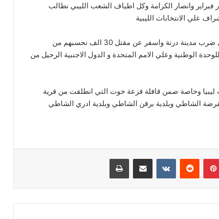
ار فبراير وانصار الكرامة وكل اطياف الشعب الليبي نطالب
اف علي الانتخابات الليبية
‏اقول ان اعصار دانيال اكبر ماساة في تاريخ ليبيا و الذي ضرب مدينة درنة واسفر عن مقتل 30 الف نحسبهم من
وحدة الوطنية وعلي الامم المتحدة و الدول الاجنبية الرحيل من
ليبيا وخاصة ضمن قافلة فزعة خوت التي انطلقت من قرية
لقرضة الشاطي وبلدية برقن الشاطي وبلدية ادري الشاطي
بينتيريست
مشاركة عبر البريد
طباعة