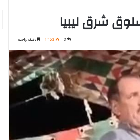
وق شرق ليبيا
0
1٬153
دقيقة واحدة