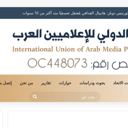
لبنانية: يطالب من رئيس الوزراء اللبناني الإفراج عن المواطن هانيبال القذافي
ات الاتحاد
بحوث ودراسات
حوارات
تقارير
من نحن
إتصل بن
بحث
عن