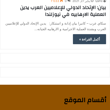
Qahs
يناير 27, 2021
0
1٬033
بيان: الإتحاد الدولي للإعلاميين العرب يدين
العملية الارهابيه في نيوزلندا
سكاي عرب – كانبرا بيان إدانة و استنكار: يدين الإتحاد الدولي للإعلاميين
العرب وبشدة العملية الاجرامية و الارهابيه الجبانه…
أكمل القراءة »
أقسام الموقع