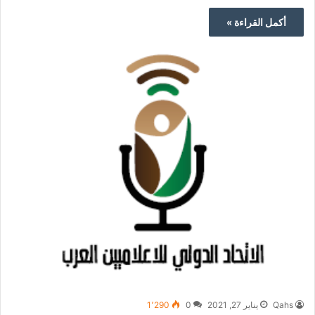
أكمل القراءة »
Qahs
يناير 27, 2021
0
1٬290