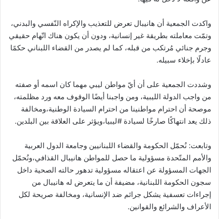
‏واكدت الجمعية أن هانيبال تعرض للتعذيب والإكراه النّفسي والبدني،
وتمّت معاملته بطريقة غير إنسانية، ودون أن يكون هناك اتّهام حقيقي
وجرم جنائي مُرتكب من قبله، كما لم يصدر من القضاء اللبناني حكمًا
عادلًا بإخلاء سبيله.
‏وشددت الجمعية على أن أيّ مواطن ليبي مهما كان اسمه أو صفته
من واجب الدولة الليبية، ومن واجبنا أيضًا الوقوف معه ورد مظلمته،
موصحة أن احترام مواطنينا من احترام السيادة الوطنية،ومخالفة
ذلك يعد انتهاكًا صارخًا لسيادة ⁧‫#ليبيا‬⁩،ويؤثر على العلاقة بين البلدين.
‏وتابعت: نُحمّل الحكومة والقضاء اللبنانيين وجامعة الدول العربية
والأمم المتّحدة مسؤولية ما حصل للمواطن هانيبال القذافي،ونُحمّل
الجهات المسؤولة عن اعتقاله مسؤولية تدهور حالته الصحية داخل
سجون الحكومة اللبنانية، مضيفة أن ما يتعرض له هانيبال من
إجراءات تعسفية يشكل جرائم ضد الإنسانية، ومخالفة صريحة لكل
الأعراف والشرائع والقوانين.