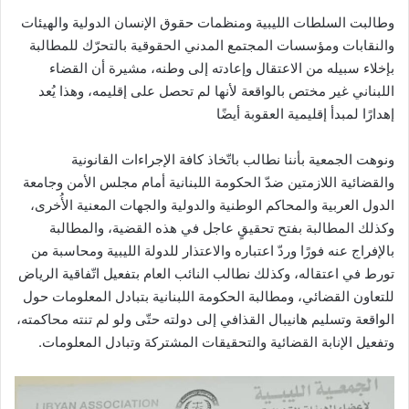
‏وطالبت السلطات الليبية ومنظمات حقوق الإنسان الدولية والهيئات
والنقابات ومؤسسات المجتمع المدني الحقوقية بالتحرّك للمطالبة
بإخلاء سبيله من الاعتقال وإعادته إلى وطنه، مشيرة أن القضاء
اللبناني غير مختص بالواقعة لأنها لم تحصل على إقليمه، وهذا يُعد
إهدارًا لمبدأ إقليمية العقوبة أيضًا
‏ونوهت الجمعية بأننا نطالب باتّخاذ كافة الإجراءات القانونية
والقضائية اللازمتين ضدّ الحكومة اللبنانية أمام مجلس الأمن وجامعة
الدول العربية والمحاكم الوطنية والدولية والجهات المعنية الأُخرى،
وكذلك المطالبة بفتح تحقيقٍ عاجل في هذه القضية، والمطالبة
بالإفراج عنه فورًا وردّ اعتباره والاعتذار للدولة الليبية ومحاسبة من
تورط في اعتقاله، وكذلك نطالب النائب العام بتفعيل اتّفاقية ⁧‫الرياض‬⁩
للتعاون القضائي، ومطالبة الحكومة اللبنانية بتبادل المعلومات حول
الواقعة وتسليم هانيبال القذافي إلى دولته حتّى ولو لم تنته محاكمته،
وتفعيل الإنابة القضائية والتحقيقات المشتركة وتبادل المعلومات.