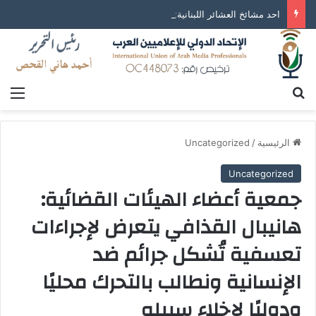
احد مشائخ العشائر اللبنانية: يطالب من رئيس الوزراء اللبناني الإفراج عن المواطن هانيبال القذافي
بحث عن
الق
الرئيسية
/
Uncategorized
Uncategorized
جمعية أعضاء الهيئات القضائية:
هانيبال القذافي يتعرض لإجراءات
تعسفية تُشكل جرائم ضد
الإنسانية ونطالب بالتحرك محليًا
ودوليًا لإخلاء سبيله