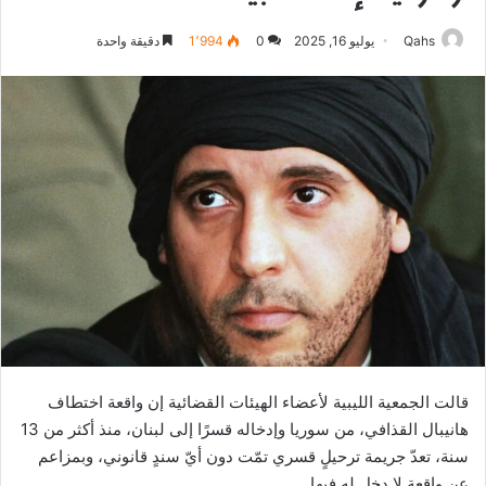
Qahs
يوليو 16, 2025
0
1٬994
دقيقة واحدة
قالت الجمعية الليبية لأعضاء الهيئات القضائية إن واقعة اختطاف
هانيبال القذافي، من ⁧‫سوريا‬⁩ وإدخاله قسرًا إلى ⁧‫لبنان‬⁩، منذ أكثر من 13
سنة، تعدّ جريمة ترحيلٍ قسري تمّت دون أيّ سندٍ قانوني، وبمزاعم
عن واقعة لا دخل له فيها.