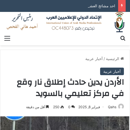
احد مشائخ العشائر اللبنانية: يطالب من رئيس الوزراء اللبناني الإفراج عن المواطن هانيبال القذافي
بحث عن
الق
الرئيسية
/
أخبار عربية
أخبار عربية
الأردن يدين حادث إطلاق نار وقع
في مركز تعليمي بالسويد
Qahs
فبراير 8, 2025
0
250
أقل من دقيقة